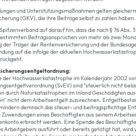
llungen und Unterstützungsmaßnahmen gelten gleicherm
herung (GKV), die ihre Beiträge selbst zu zahlen haben.
pitzenverband auf darauf hin, dass die nach § 76 Abs. 3
estimmten Beitragsansprüchen von mehr als zwei Mona
 der Träger der Rentenversicherung und der Bundesagen
tundung auf die infolge der aktuellen Hochwasserkatastr
urückgeht.
sicherungsentgeltordnung:
ge der Hochwasserkatastrophe im Kalenderjahr 2002 
rungsentgeltverordnung (SvEV) sind "steuerlich nicht be
on durch Naturkatastrophen im Inland Geschädigten aus
n" nicht dem Arbeitsentgelt zuzurechnen. Entgeltbestand
mindern demnach das steuer- und beitragspflichtige Ent
e Zuwendungen eines Beschäftigten aus seinem Arbeitsen
enkonto erbracht werden. Eine Spende des Beschäftigten
 Arbeitgebers ausführt oder bereits getätigt hat, wird 