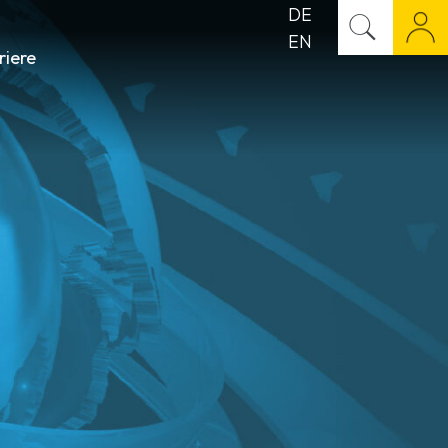
DE
EN
riere