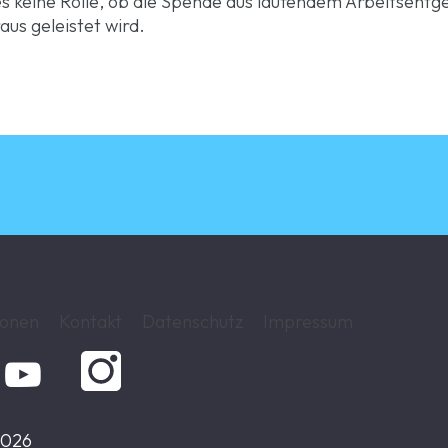
es keine Rolle, ob die Spende aus laufendem Arbeitsentge
us geleistet wird.
ionen
Kontakt
Datenschutz
Impressum

2026