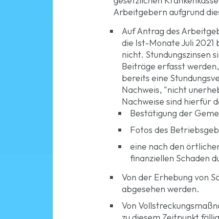
gesetzlichen Krankenkasse
Arbeitgebern aufgrund die
Auf Antrag des Arbeitgeb
die Ist-Monate Juli 2021
nicht. Stundungszinsen s
Beiträge erfasst werden,
bereits eine Stundungsv
Nachweis, "nicht unerheb
Nachweise sind hierfür 
Bestätigung der Gemei
Fotos des Betriebsgeb
eine nach den örtliche
finanziellen Schaden d
Von der Erhebung von S
abgesehen werden.
Von Vollstreckungsmaßna
zu diesem Zeitpunkt fäl