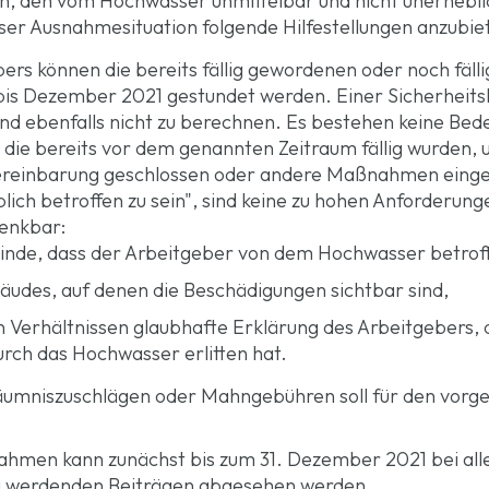
n, den vom Hochwasser unmittelbar und nicht unerhebli
ser Ausnahmesituation folgende Hilfestellungen anzubie
ers können die bereits fällig gewordenen oder noch fäll
 bis Dezember 2021 gestundet werden. Einer Sicherheitsl
ind ebenfalls nicht zu berechnen. Es bestehen keine Be
 die bereits vor dem genannten Zeitraum fällig wurden,
ereinbarung geschlossen oder andere Maßnahmen eingel
lich betroffen zu sein", sind keine zu hohen Anforderung
denkbar:
nde, dass der Arbeitgeber von dem Hochwasser betroffe
äudes, auf denen die Beschädigungen sichtbar sind,
n Verhältnissen glaubhafte Erklärung des Arbeitgebers, 
urch das Hochwasser erlitten hat.
äumniszuschlägen oder Mahngebühren soll für den vorg
hmen kann zunächst bis zum 31. Dezember 2021 bei alle
lig werdenden Beiträgen abgesehen werden.