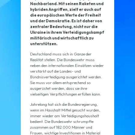
Nachbarland. Mit seinen Raketen und
hybriden Angriffen, zielt er auch auf
die europäischen Werte der Freiheit
und der Demokratie. Es ist daher von
zentraler Bedeutung, nicht nur die
Ukraine in ihrem Verteidigungskampf
militärisch und wirtschaftlich zu
unterstützen.
Deutschland muss sich in Gänze der
Realität stellen. Die Bundeswehr muss
neben den internationalen Einsätzen wieder
verstärkt auf die Landes- und
Bündnisverteidigung ausgerichtet werden.
Sie muss vor allem entsprechend so
ausgerüstet werden, dass sie ihre
vielseitigen Verpflichtungen erfüllen kann.
Jahrelang hat sich die Bundesregierung,
wenn im Haushalt Mittel gesucht wurden,
immer wieder am Verteidigungshaushalt
bedient. Die Bundeswehr schrumpfte
zusammen auf 182.000 Männer und
Frauen, wichtige Investitionen in Material