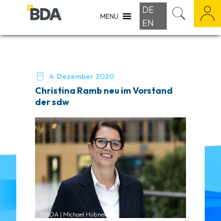
DE
MENU
EN

4. Dezember 2020
Christina Ramb neu im Vorstand
der sdw
©BDA | Michael Hübner