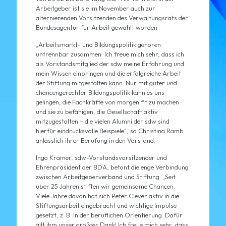
Arbeitgeber ist sie im November auch zur
alternierenden Vorsitzenden des Verwaltungsrats der
Bundesagentur für Arbeit gewählt worden.
„Arbeitsmarkt- und Bildungspolitik gehören
untrennbar zusammen. Ich freue mich sehr, dass ich
als Vorstandsmitglied der sdw meine Erfahrung und
mein Wissen einbringen und die erfolgreiche Arbeit
der Stiftung mitgestalten kann. Nur mit guter und
chancengerechter Bildungspolitik kann es uns
gelingen, die Fachkräfte von morgen fit zu machen
und sie zu befähigen, die Gesellschaft aktiv
mitzugestalten – die vielen Alumni der sdw sind
hierfür eindrucksvolle Beispiele“, so Christina Ramb
anlässlich ihrer Berufung in den Vorstand.
Ingo Kramer, sdw-Vorstandsvorsitzender und
Ehrenpräsident der BDA, betont die enge Verbindung
zwischen Arbeitgeberverband und Stiftung: „Seit
über 25 Jahren stiften wir gemeinsame Chancen.
Viele Jahre davon hat sich Peter Clever aktiv in die
Stiftungsarbeit eingebracht und wichtige Impulse
gesetzt, z. B. in der beruflichen Orientierung. Dafür
gilt ihm unser größter Dank! Ich freue mich sehr, dass