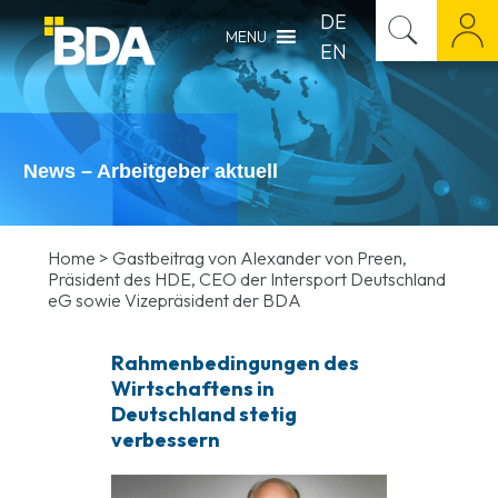
DE
MENU
EN
News – Arbeitgeber aktuell
Home
>
Gastbeitrag von Alexander von Preen,
Präsident des HDE, CEO der Intersport Deutschland
eG sowie Vizepräsident der BDA
Rahmenbedingungen des
Wirtschaftens in
Deutschland stetig
verbessern