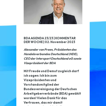
BDA AGENDA 23/23 | KOMMENTAR
DER WOCHE | 02. November 2023
Alexander von Preen, Präsidenten des
Handelsverbandes Deutschland (HDE),
CEO der Intersport Deutschland eG sowie
Vizepräsident der BDA
Mit Freude und Demut zugleich darf
ich sagen: Ich bin zum
Vizepräsidenten und
Vorstandsmitglied der
Bundesvereinigung der Deutschen
Arbeitgeberverbände (BDA) gewählt
worden! Vielen Dank für das
Vertrauen, das mir damit