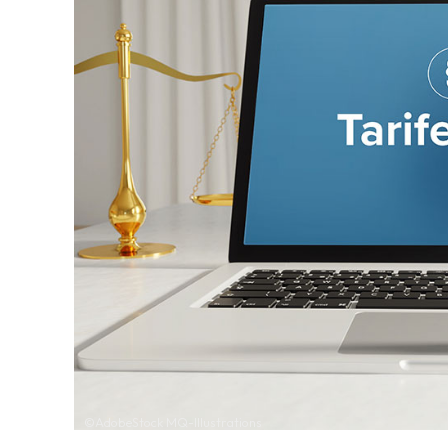
©AdobeStock MQ-Illustrations