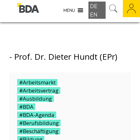
DE
MENU
EN
-
Prof. Dr. Dieter Hundt (ePr)
#Arbeitsmarkt
#Arbeitsvertrag
#Ausbildung
#BDA
#BDA-Agenda
#Berufsbildung
#Beschäftigung
#Bildung