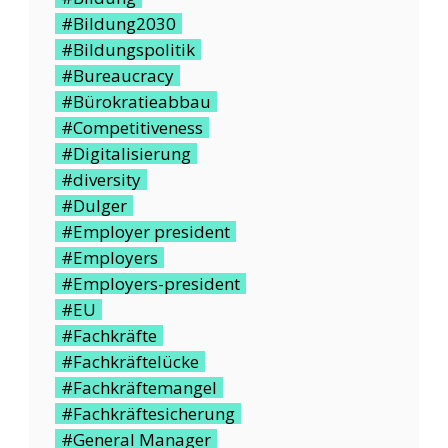
#Bildung2030
#Bildungspolitik
#Bureaucracy
#Bürokratieabbau
#Competitiveness
#Digitalisierung
#diversity
#Dulger
#Employer president
#Employers
#Employers-president
#EU
#Fachkräfte
#Fachkräftelücke
#Fachkräftemangel
#Fachkräftesicherung
#General Manager