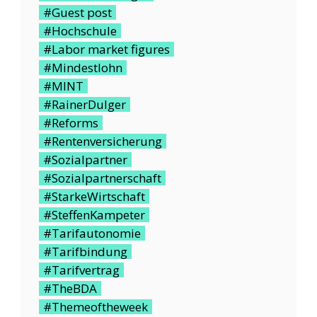
#Guest post
#Hochschule
#Labor market figures
#Mindestlohn
#MINT
#RainerDulger
#Reforms
#Rentenversicherung
#Sozialpartner
#Sozialpartnerschaft
#StarkeWirtschaft
#SteffenKampeter
#Tarifautonomie
#Tarifbindung
#Tarifvertrag
#TheBDA
#Themeoftheweek