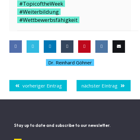
#TopicoftheWeek
#Weiterbildung
#Wettbewerbsfähigkeit
Share
Share
Share
Share
Pin
Share
Email
Dr. Reinhard Göhner
on
on
on
on
this
on VK
this
Facebook
Twitter
LinkedIn
Tumblr
vorheriger Eintrag
nächster EIntrag
Stay up to date and subscribe to our newsletter.