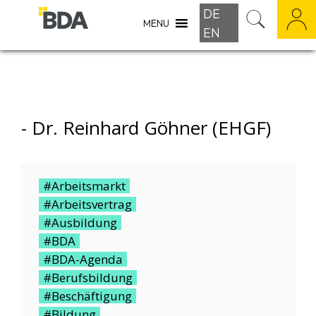
DE
MENU
EN
-
Dr. Reinhard Göhner (eHGF)
#Arbeitsmarkt
#Arbeitsvertrag
#Ausbildung
#BDA
#BDA-Agenda
#Berufsbildung
#Beschäftigung
#Bildung