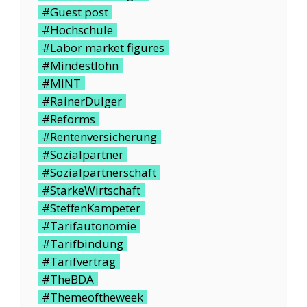
#Guest post
#Hochschule
#Labor market figures
#Mindestlohn
#MINT
#RainerDulger
#Reforms
#Rentenversicherung
#Sozialpartner
#Sozialpartnerschaft
#StarkeWirtschaft
#SteffenKampeter
#Tarifautonomie
#Tarifbindung
#Tarifvertrag
#TheBDA
#Themeoftheweek