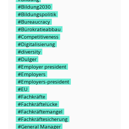
#Bildung2030
#Bildungspolitik
#Bureaucracy
#Bürokratieabbau
#Competitiveness
#Digitalisierung
#diversity
#Dulger
#Employer president
#Employers
#Employers-president
#EU
#Fachkräfte
#Fachkräftelücke
#Fachkräftemangel
#Fachkräftesicherung
#General Manager