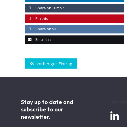
Share on Tumblr
Pin this
Share on VK
Email this
vorheriger Eintrag
Stay up to date and
Publicat
subscribe to our

newsletter.