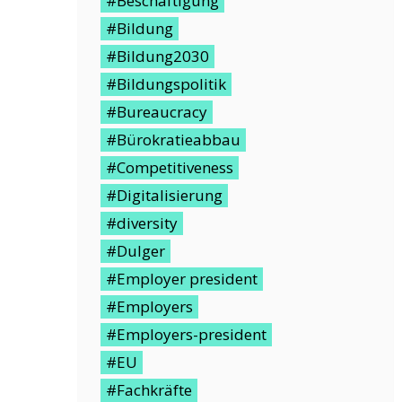
#Beschäftigung
#Bildung
#Bildung2030
#Bildungspolitik
#Bureaucracy
#Bürokratieabbau
#Competitiveness
#Digitalisierung
#diversity
#Dulger
#Employer president
#Employers
#Employers-president
#EU
#Fachkräfte