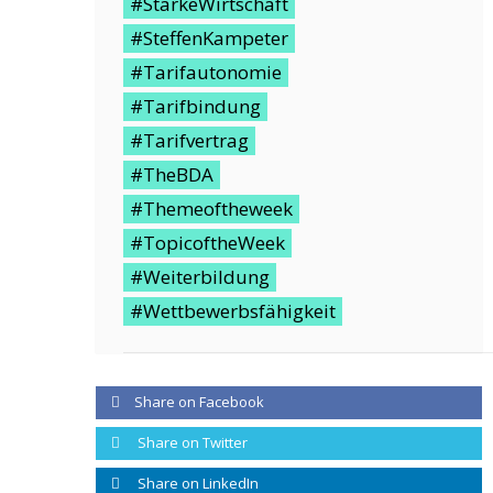
#StarkeWirtschaft
#SteffenKampeter
#Tarifautonomie
#Tarifbindung
#Tarifvertrag
#TheBDA
#Themeoftheweek
#TopicoftheWeek
#Weiterbildung
#Wettbewerbsfähigkeit
Share on Facebook
Share on Twitter
Share on LinkedIn