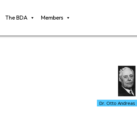
The BDA
Members
Dr. Otto Andreas 