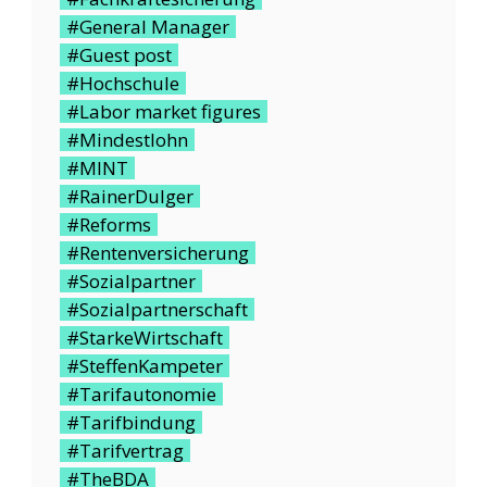
#General Manager
#Guest post
#Hochschule
#Labor market figures
#Mindestlohn
#MINT
#RainerDulger
#Reforms
#Rentenversicherung
#Sozialpartner
#Sozialpartnerschaft
#StarkeWirtschaft
#SteffenKampeter
#Tarifautonomie
#Tarifbindung
#Tarifvertrag
#TheBDA