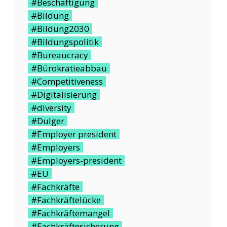
#Beschäftigung
#Bildung
#Bildung2030
#Bildungspolitik
#Bureaucracy
#Bürokratieabbau
#Competitiveness
#Digitalisierung
#diversity
#Dulger
#Employer president
#Employers
#Employers-president
#EU
#Fachkräfte
#Fachkräftelücke
#Fachkräftemangel
#Fachkräftesicherung