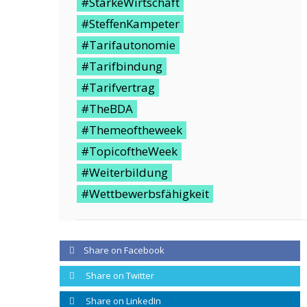
#StarkeWirtschaft
#SteffenKampeter
#Tarifautonomie
#Tarifbindung
#Tarifvertrag
#TheBDA
#Themeoftheweek
#TopicoftheWeek
#Weiterbildung
#Wettbewerbsfähigkeit
Share on Facebook
Share on Twitter
Share on LinkedIn