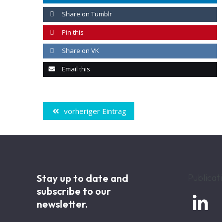
Share on Tumblr
Pin this
Share on VK
Email this
vorheriger Eintrag
Stay up to date and
Publicat
subscribe to our

newsletter.