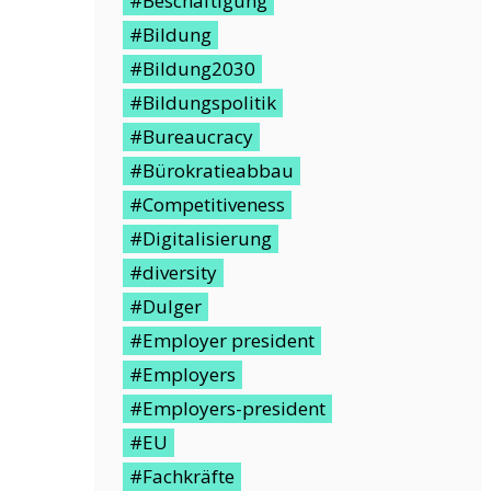
#Beschäftigung
#Bildung
#Bildung2030
#Bildungspolitik
#Bureaucracy
#Bürokratieabbau
#Competitiveness
#Digitalisierung
#diversity
#Dulger
#Employer president
#Employers
#Employers-president
#EU
#Fachkräfte