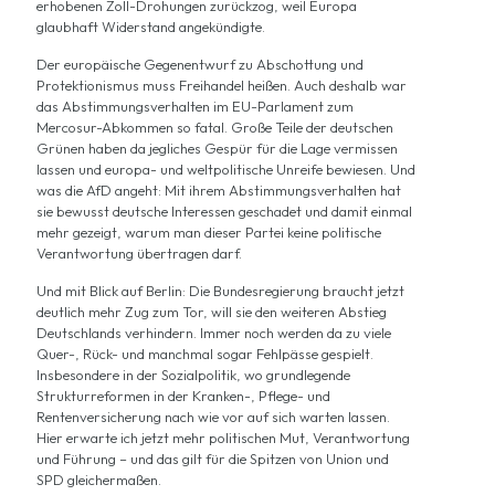
erhobenen Zoll-Drohungen zurückzog, weil Europa
glaubhaft Widerstand angekündigte.
Der europäische Gegenentwurf zu Abschottung und
Protektionismus muss Freihandel heißen. Auch deshalb war
das Abstimmungsverhalten im EU-Parlament zum
Mercosur-Abkommen so fatal. Große Teile der deutschen
Grünen haben da jegliches Gespür für die Lage vermissen
lassen und europa- und weltpolitische Unreife bewiesen. Und
was die AfD angeht: Mit ihrem Abstimmungsverhalten hat
sie bewusst deutsche Interessen geschadet und damit einmal
mehr gezeigt, warum man dieser Partei keine politische
Verantwortung übertragen darf.
Und mit Blick auf Berlin: Die Bundesregierung braucht jetzt
deutlich mehr Zug zum Tor, will sie den weiteren Abstieg
Deutschlands verhindern. Immer noch werden da zu viele
Quer-, Rück- und manchmal sogar Fehlpässe gespielt.
Insbesondere in der Sozialpolitik, wo grundlegende
Strukturreformen in der Kranken-, Pflege- und
Rentenversicherung nach wie vor auf sich warten lassen.
Hier erwarte ich jetzt mehr politischen Mut, Verantwortung
und Führung – und das gilt für die Spitzen von Union und
SPD gleichermaßen.