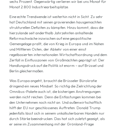
sechs Prozent. Gegenwärtig verlieren wir bei uns Monat für
Monat 2.800 Industriearbeitsplätze.
Eine echte Trendwende ist weiterhin nicht in Sicht. Zu sehr
hat Deutschland mit seinen gravierenden hausgemachten
strukturellen Defiziten zu kämpfen. Hinzu kommt, dass die
hierzulande seit anderthalb Jahrzehnten anhaltende
Reformschwäche inzwischen auf eine geopolitische
Gemengelage prallt, die von Krieg in Europa und im Nahen
und Mittleren Osten, der Abkehr von einer einst
regelbasierten internationalen Wirtschaftsordnung und dem
Zerfall in Einflusszonen von Großmächten geprägt ist. Der
Handlungsdruck auf die Politik ist enorm – auf Brüssel und
Berlin gleichermaßen.
Was Europa angeht, braucht die Brüsseler Bürokratie
dringend ein neues Mindset. So richtig die Zielrichtung der
Omnibus-Pakete auch ist, die bisherigen Anstrengungen
werden nicht reichen. Denn die Entlastungen kommen bei
den Unternehmen noch nicht an. Und außenwirtschaftlich
hilft der EU nur geschlossenes Auftreten. Donald Trump
jedenfalls lässt sich in seinem unkalkulierbaren Handeln nur
durch Stärke beeindrucken. Das hat sich zuletzt gezeigt, als
er seine im Zusammenhang mit der Grönland-Frage