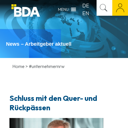
DE
MENU
EN
News – Arbeitgeber aktuell
Home
>
#unternehmernrw
Schluss mit den Quer- und
Rückpässen