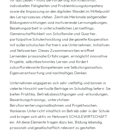
für das Leben – muss die Förderung von Kreativität,
individuellen Fähigkeiten und Problemlösungskompetenz
sowie die Anpassung an den digitalen Wandel im Mittelpunkt
des Lernprozesses stehen. Zentrale Merkmale zeitgemäßer
Bildungseinrichtungen sind motivierende Lernumgebungen,
Beziehungsarbeit in unterschiedlichen Lernsettings,
Gemeinschaftlichkeit von Schulfamilie und Quartier,
partizipative Schulentwicklung und die gezielte Kooperation
mit außerschulischen Partnern wie Unternehmen, Initiativen
und Netzwerken. Dieses Zusammenwirken eröffnet
Lernenden praxisnahe Erfahrungen, ermöglicht innovative
Projekte, selbstbestimmtes Lernen und fördert
zukunftsrelevante Kompetenzen wie Selbstorganisation,
Eigenverantwortung und nachhaltiges Denken.
Unternehmen engagieren sich sehr vielfältig und können in
vielerlei Hinsicht wertvolle Beiträge im Schulalltag liefern: Sie
bieten Praktika, Betriebsbesichtigungen und -erkundungen,
Bewerbungstrainings, unterstützen
Berufsorientierungsmaßnahmen und Projektwochen,
flankieren Unterricht inhaltlich im Betrieb oder in der Schule
und bringen sich aktiv im Netzwerk SCHULEWIRTSCHAFT
ein. All diese Elemente tragen dazu bei, Bildung lebendig,
praxisnah und gesellschaftlich relevant zu gestalten.